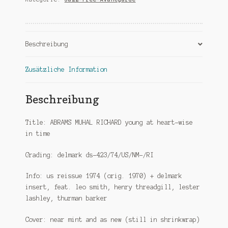
heart-
wise
in
time-
Beschreibung
ri
Menge
Zusätzliche Information
Beschreibung
Title: ABRAMS MUHAL RICHARD young at heart-wise
in time
Grading: delmark ds-423/74/US/NM-/RI
Info: us reissue 1974 (orig. 1970) + delmark
insert, feat. leo smith, henry threadgill, lester
lashley, thurman barker
Cover: near mint and as new (still in shrinkwrap)