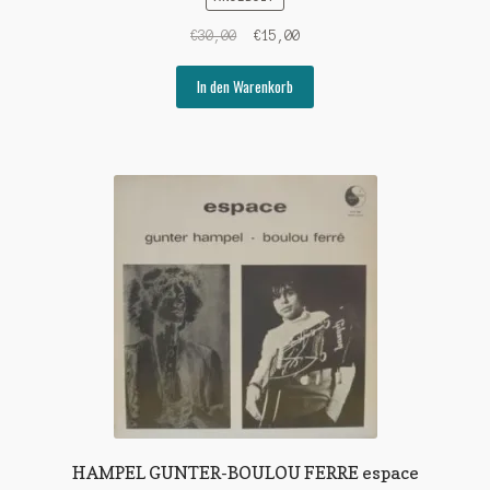
Ursprünglicher
Aktueller
€
30,00
€
15,00
Preis
Preis
war:
ist:
In den Warenkorb
€30,00
€15,00.
HAMPEL GUNTER-BOULOU FERRE espace