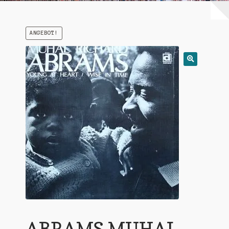
Warenkorb
ANGEBOT!
Mein Konto
Untermen
AGB
öffnen
ABRAMS MUHAL