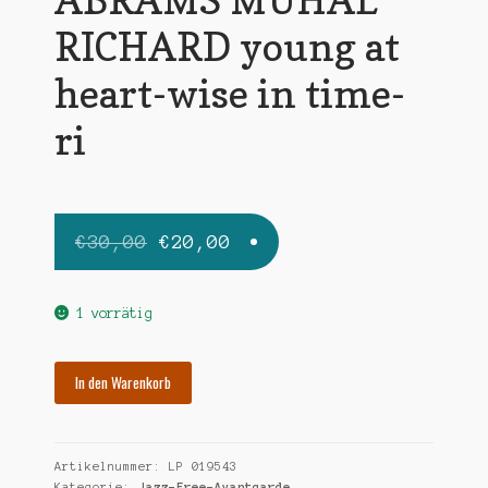
RICHARD young at
heart-wise in time-
ri
Ursprünglicher
Aktueller
€
30,00
€
20,00
Preis
Preis
war:
ist:
1 vorrätig
€30,00
€20,00.
ABRAMS
In den Warenkorb
MUHAL
RICHARD
young
Artikelnummer:
LP 019543
at
Kategorie:
Jazz-Free-Avantgarde