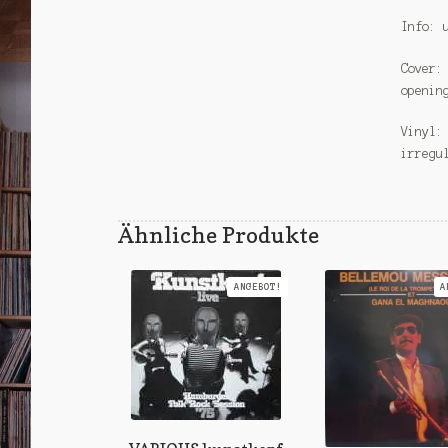
Info: 
Cover:
openin
Vinyl:
irregu
Ähnliche Produkte
ANGEBOT!
A