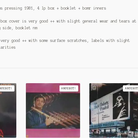
us pressing 1981, 4 lp box + booklet + bomr inners
 box cover is very good ++ with slight general wear and tears at
g side, booklet nm
 very good ++ with some surface scratches, labels with slight
larities
NGEBOT!
ANGEBOT!
ANGEBOT