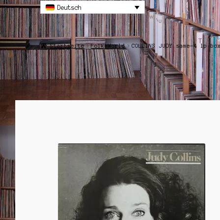
Deutsch
Startseite
Folk-World
COLLINS JUDY same-4 lp bo