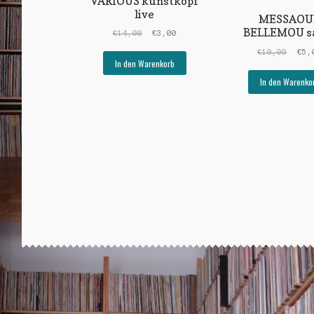
VARIOUS kunstkopf
live
MESSAOU
BELLEMOU 
Ursprünglicher
Aktueller
€
14,00
€
3,00
Preis
Preis
Ursp
€
10,00
€
5,
war:
ist:
In den Warenkorb
Prei
€14,00
€3,00.
war:
In den Warenko
€10,