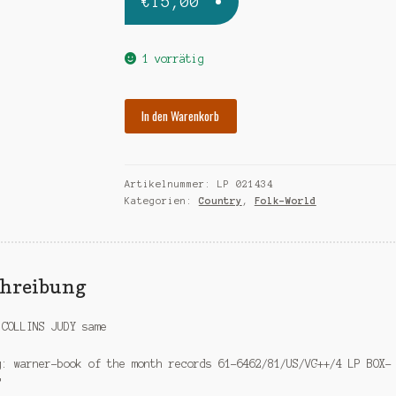
€
15,00
1 vorrätig
COLLINS
In den Warenkorb
JUDY
same-
4
Artikelnummer:
LP 021434
lp
Kategorien:
Country
,
Folk-World
box
Menge
chreibung
 COLLINS JUDY same
g: warner-book of the month records 61-6462/81/US/VG++/4 LP BOX-
T