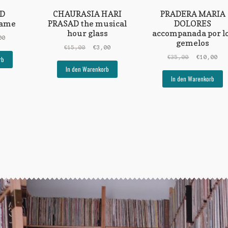
D
CHAURASIA HARI
PRADERA MARIA
same
PRASAD the musical
DOLORES
hour glass
accompanada por l
rünglicher
Aktueller
00
gemelos
s
Preis
Ursprünglicher
Aktueller
€
15,00
€
3,00
ist:
Preis
Preis
Ursprüngli
Akt
€
35,00
€
10,00
rb
00
€5,00.
war:
ist:
Preis
Pre
In den Warenkorb
€15,00
€3,00.
war:
ist
In den Warenkorb
€35,00
€10