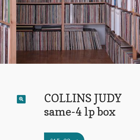
x
COLLINS JUDY
same-4 lp box