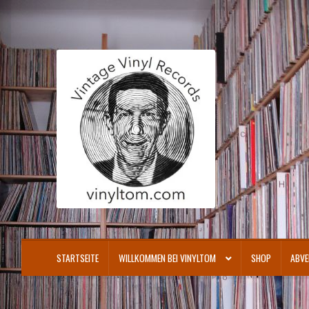
Zur
Zum
Navigation
Inhalt
springen
springen
STARTSEITE
WILLKOMMEN BEI VINYLTOM
SHOP
ABVE