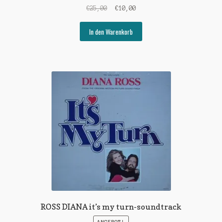
Ursprünglicher
Aktueller
€
25,00
€
10,00
Preis
Preis
war:
ist:
In den Warenkorb
€25,00
€10,00.
ROSS DIANA it’s my turn-soundtrack
ANGEBOT!