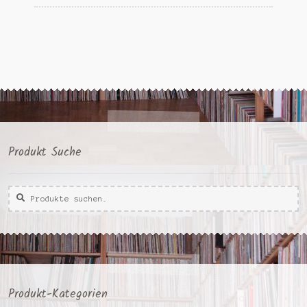
Produkt Suche
Suche
Suche
nach:
Produkt-Kategorien