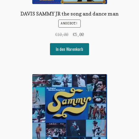
DAVIS SAMMY JR the song and dance man
ANGEBOT!
Ursprünglicher
Aktueller
€
10,00
€
5,00
Preis
Preis
war:
ist:
In den Warenkorb
€10,00
€5,00.