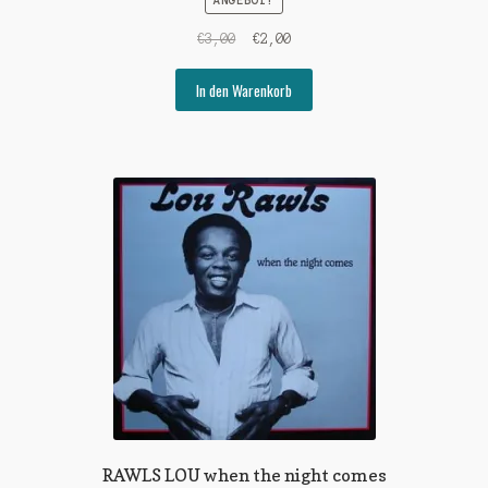
Ursprünglicher
Aktueller
€
3,00
€
2,00
Preis
Preis
war:
ist:
In den Warenkorb
€3,00
€2,00.
RAWLS LOU when the night comes