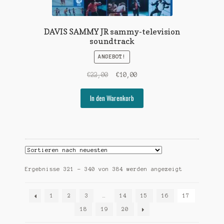
DAVIS SAMMY JR sammy-television
soundtrack
ANGEBOT!
Ursprünglicher
Aktueller
€
22,00
€
10,00
Preis
Preis
war:
ist:
In den Warenkorb
€22,00
€10,00.
Nach
Ergebnisse 321 – 340 von 384 werden angezeigt
Aktualität
sortiert
1
2
3
…
14
15
16
17
18
19
20