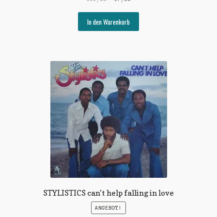
Preis
Preis
war:
ist:
In den Warenkorb
€15,00
€7,00.
STYLISTICS can’t help falling in love
ANGEBOT!