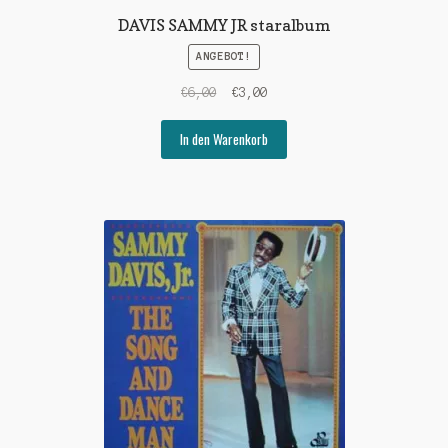
DAVIS SAMMY JR staralbum
ANGEBOT!
Ursprünglicher
Aktueller
€
6,00
€
3,00
Preis
Preis
war:
ist:
In den Warenkorb
€6,00
€3,00.