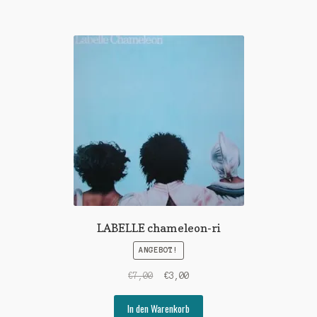
LABELLE chameleon-ri
ANGEBOT!
Ursprünglicher
Aktueller
€
7,00
€
3,00
Preis
Preis
war:
ist:
In den Warenkorb