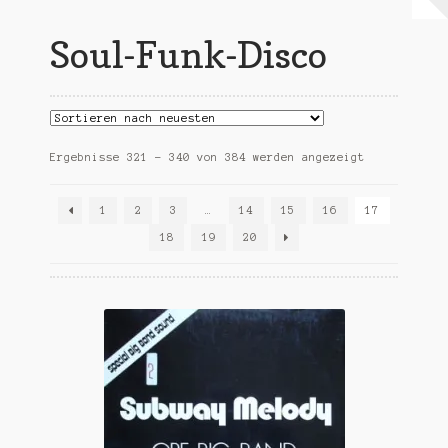
Warenkorb
Soul-Funk-Disco
Mein Konto
Untermen
AGB
öffnen
Nach
Ergebnisse 321 – 340 von 384 werden angezeigt
Aktualität
sortiert
1
2
3
…
14
15
16
17
18
19
20