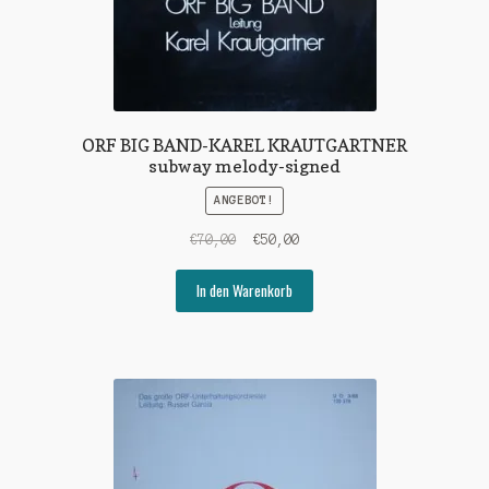
ORF BIG BAND-KAREL KRAUTGARTNER
subway melody-signed
ANGEBOT!
Ursprünglicher
Aktueller
€
70,00
€
50,00
Preis
Preis
war:
ist:
In den Warenkorb
€70,00
€50,00.