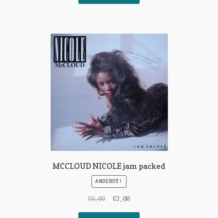
€7,00
€3,00.
MCCLOUD NICOLE jam packed
ANGEBOT!
Ursprünglicher
Aktueller
€
6,00
€
3,00
Preis
Preis