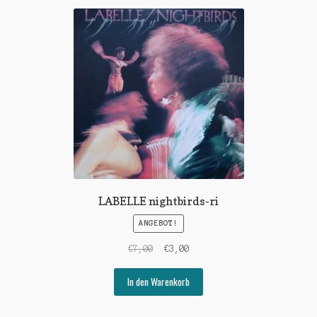
LABELLE nightbirds-ri
ANGEBOT!
Ursprünglicher
Aktueller
€
7,00
€
3,00
Preis
Preis
war:
ist:
In den Warenkorb
€7,00
€3,00.