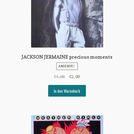
JACKSON JERMAINE precious moments
ANGEBOT!
Ursprünglicher
Aktueller
€
4,00
€
2,00
Preis
Preis
war:
ist:
In den Warenkorb
€4,00
€2,00.