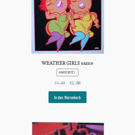
WEATHER GIRLS same
ANGEBOT!
Ursprünglicher
Aktueller
€
4,00
€
2,00
Preis
Preis
war:
ist:
In den Warenkorb
€4,00
€2,00.