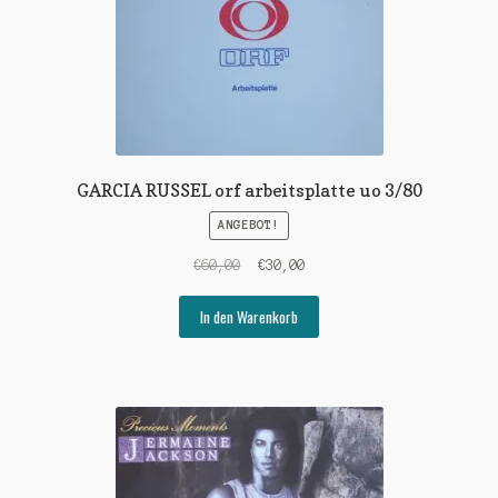
GARCIA RUSSEL orf arbeitsplatte uo 3/80
ANGEBOT!
Ursprünglicher
Aktueller
€
60,00
€
30,00
Preis
Preis
war:
ist:
In den Warenkorb
€60,00
€30,00.