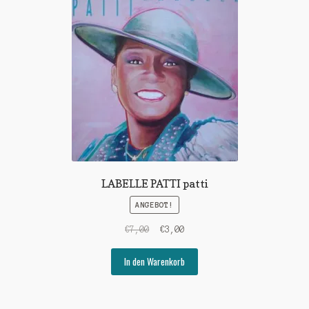
LABELLE PATTI patti
ANGEBOT!
Ursprünglicher
Aktueller
€
7,00
€
3,00
Preis
Preis
war:
ist:
In den Warenkorb
€7,00
€3,00.