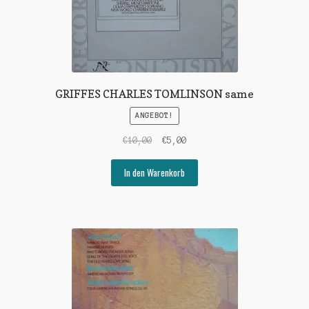
GRIFFES CHARLES TOMLINSON same
ANGEBOT!
Ursprünglicher
Aktueller
€
10,00
€
5,00
Preis
Preis
war:
ist:
In den Warenkorb
€10,00
€5,00.