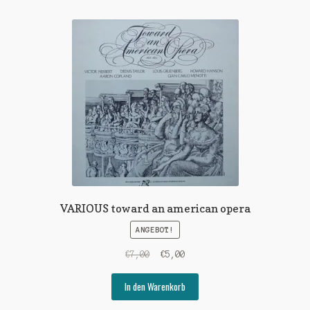
VARIOUS toward an american opera
ANGEBOT!
Ursprünglicher
Aktueller
€
7,00
€
5,00
Preis
Preis
war:
ist:
In den Warenkorb
€7,00
€5,00.