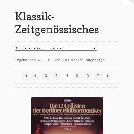
Warenkorb
Klassik-
Mein Konto
Zeitgenössisches
Untermen
AGB
öffnen
Nach
Ergebnisse 61 – 80 von 134 werden angezeigt
Aktualität
sortiert
1
2
3
4
5
6
7