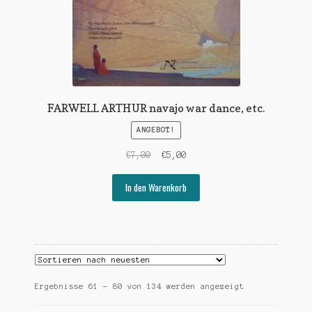
FARWELL ARTHUR navajo war dance, etc.
ANGEBOT!
Ursprünglicher
Aktueller
€
7,00
€
5,00
Preis
Preis
war:
ist:
In den Warenkorb
€7,00
€5,00.
Nach
Ergebnisse 61 – 80 von 134 werden angezeigt
Aktualität