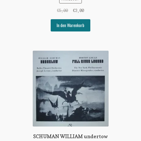
Ursprünglicher
Aktueller
€
5,00
€
3,00
Preis
Preis
war:
ist:
In den Warenkorb
€5,00
€3,00.
SCHUMAN WILLIAM undertow