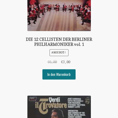
DIE 12 CELLISTEN DER BERLINER
PHILHARMONIKER vol. 1
ANGEBOT!
Ursprünglicher
Aktueller
€
6,00
€
3,00
Preis
Preis
war:
ist:
In den Warenkorb
€6,00
€3,00.