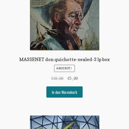
MASSENET don quichotte-sealed-3 lp box
ANGEBOT!
Ursprünglicher
Aktueller
€
30,00
€
5,00
Preis
Preis
war:
ist:
In den Warenkorb
€30,00
€5,00.