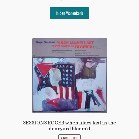
Preis
Preis
war:
ist:
In den Warenkorb
€7,00
€5,00.
SESSIONS ROGER when lilacs last in the
dooryard bloom’d
ANGEBOT!