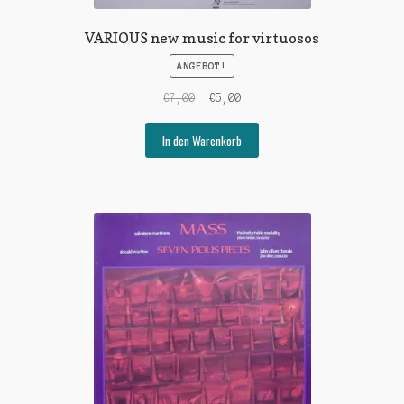
VARIOUS new music for virtuosos
ANGEBOT!
Ursprünglicher
Aktueller
€
7,00
€
5,00
Preis
Preis
war:
ist:
In den Warenkorb
€7,00
€5,00.