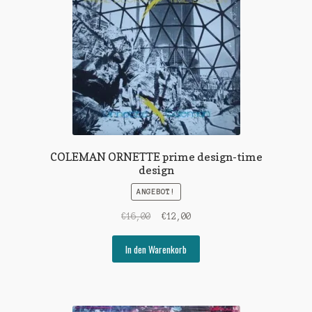
COLEMAN ORNETTE prime design-time
design
ANGEBOT!
Ursprünglicher
Aktueller
€
16,00
€
12,00
Preis
Preis
war:
ist:
In den Warenkorb
€16,00
€12,00.