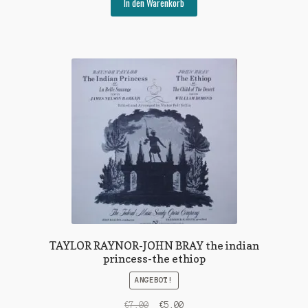
war:
ist:
In den Warenkorb
€7,00
€4,00.
TAYLOR RAYNOR-JOHN BRAY the indian
princess-the ethiop
ANGEBOT!
Ursprünglicher
Aktueller
€
7,00
€
5,00