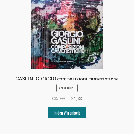
GASLINI GIORGIO composizioni cameristiche
ANGEBOT!
Ursprünglicher
Aktueller
€
35,00
€
24,00
Preis
Preis
war:
ist:
In den Warenkorb
€35,00
€24,00.