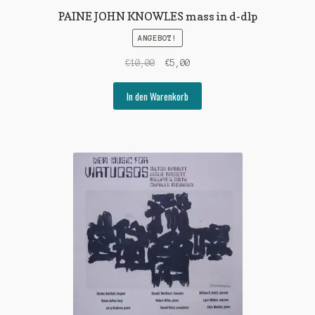
PAINE JOHN KNOWLES mass in d-dlp
ANGEBOT!
Ursprünglicher
Aktueller
€
10,00
€
5,00
Preis
Preis
war:
ist:
In den Warenkorb
€10,00
€5,00.