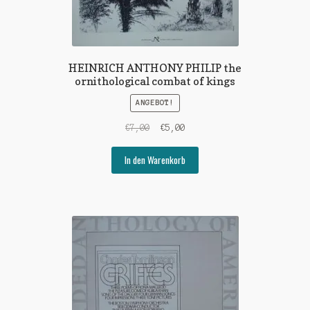
HEINRICH ANTHONY PHILIP the
ornithological combat of kings
ANGEBOT!
Ursprünglicher
Aktueller
€
7,00
€
5,00
Preis
Preis
war:
ist:
In den Warenkorb
€7,00
€5,00.