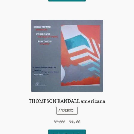
€10,00
€5,00.
THOMPSON RANDALL americana
ANGEBOT!
Ursprünglicher
Aktueller
€
7,00
€
4,00
Preis
Preis