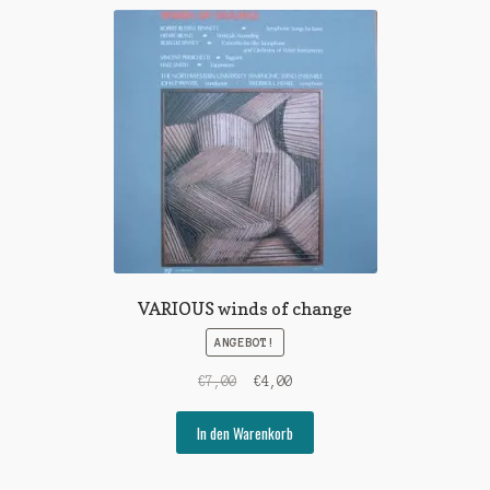
VARIOUS winds of change
ANGEBOT!
Ursprünglicher
Aktueller
€
7,00
€
4,00
Preis
Preis
war:
ist:
In den Warenkorb
€7,00
€4,00.