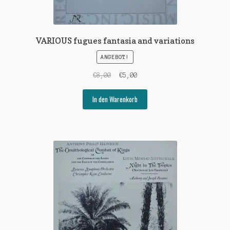
VARIOUS fugues fantasia and variations
ANGEBOT!
Ursprünglicher
Aktueller
€
8,00
€
5,00
Preis
Preis
war:
ist:
In den Warenkorb
€8,00
€5,00.