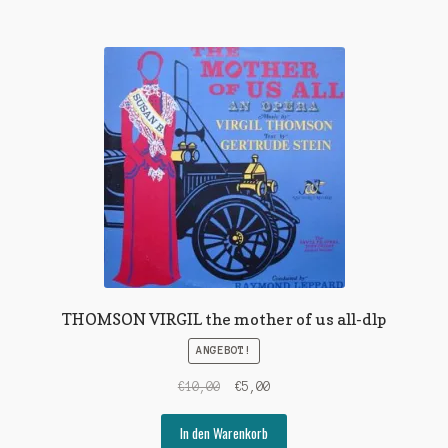
THOMSON VIRGIL the mother of us all-dlp
ANGEBOT!
Ursprünglicher
Aktueller
€
10,00
€
5,00
Preis
Preis
war:
ist:
In den Warenkorb