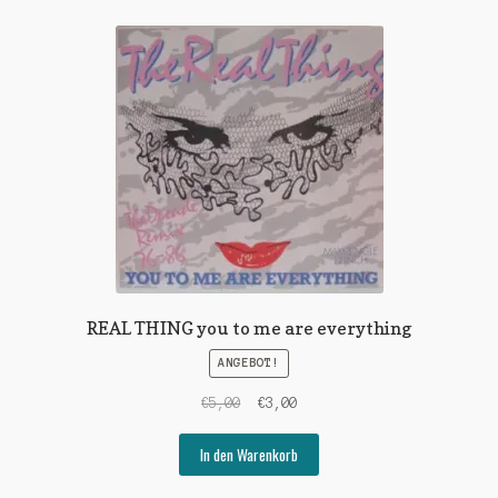
REAL THING you to me are everything
ANGEBOT!
Ursprünglicher
Aktueller
€
5,00
€
3,00
Preis
Preis
war:
ist:
In den Warenkorb
€5,00
€3,00.