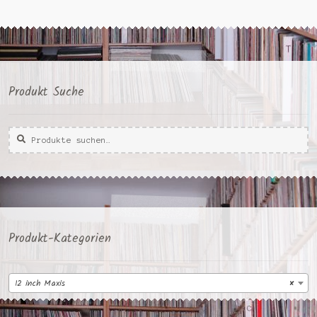
Produkt Suche
Suche
Suche
nach:
Produkt-Kategorien
12 inch Maxis
×