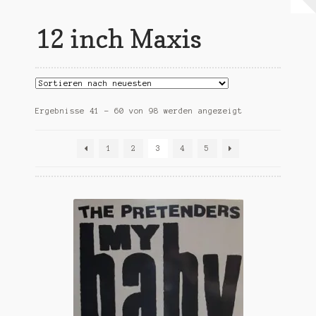
Warenkorb
12 inch Maxis
Mein Konto
Untermen
AGB
öffnen
Nach
Ergebnisse 41 – 60 von 98 werden angezeigt
Aktualität
sortiert
1
2
3
4
5