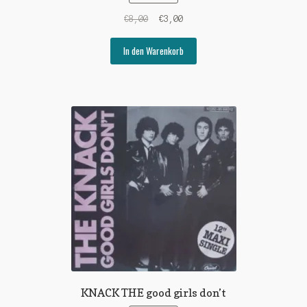
Ursprünglicher
Aktueller
€
8,00
€
3,00
Preis
Preis
war:
ist:
In den Warenkorb
€8,00
€3,00.
KNACK THE good girls don’t