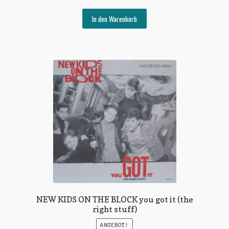
Preis
Preis
war:
ist:
In den Warenkorb
€8,00
€3,00.
NEW KIDS ON THE BLOCK you got it (the
right stuff)
ANGEBOT!