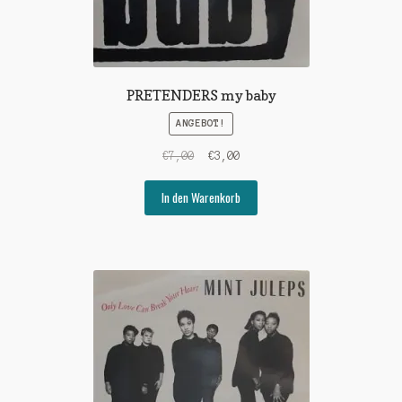
PRETENDERS my baby
ANGEBOT!
Ursprünglicher
Aktueller
€
7,00
€
3,00
Preis
Preis
war:
ist:
In den Warenkorb
€7,00
€3,00.