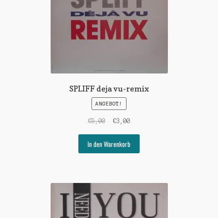
SPLIFF deja vu-remix
ANGEBOT!
Ursprünglicher
Aktueller
€
5,00
€
3,00
Preis
Preis
war:
ist:
In den Warenkorb
€5,00
€3,00.