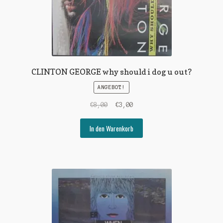
CLINTON GEORGE why should i dog u out?
ANGEBOT!
Ursprünglicher
Aktueller
€
8,00
€
3,00
Preis
Preis
war:
ist:
In den Warenkorb
€8,00
€3,00.