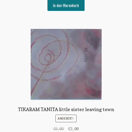
war:
ist:
In den Warenkorb
€8,00
€3,00.
TIKARAM TANITA little sister leaving town
ANGEBOT!
Ursprünglicher
Aktueller
€
8,00
€
3,00