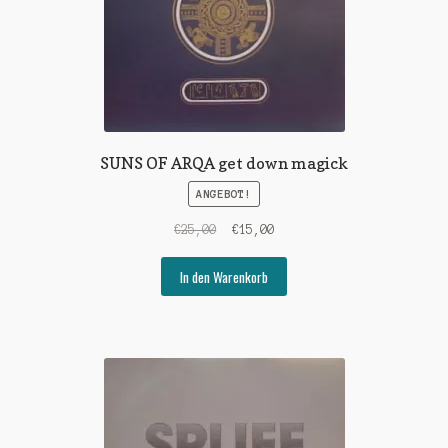
SUNS OF ARQA get down magick
ANGEBOT!
Ursprünglicher
Aktueller
€
25,00
€
15,00
Preis
Preis
war:
ist:
In den Warenkorb
€25,00
€15,00.